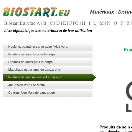
Matériaux
Techn
Biostart.Eu lettre A
|
B
|
C
|
D
|
E
|
F
|
G
|
H
|
I
|
L
|
M
|
N
|
O
|
P
|
R
Liste alphabétique des matériaux et de leur utilisation
Hygiène, beauté et santé avec l'Aloé Vera
Pro
Produits nettoyants pour le corps
Produits de soins pour le corps
Maquillage et parfums de Lanzarotte
Produits de soin au vin de Lanzarotte
Jus d'Aloe Vera Lanzrotte
Coffrets Aloe Vera de Lanzarotte
Produits de soin 
gels douche, savon