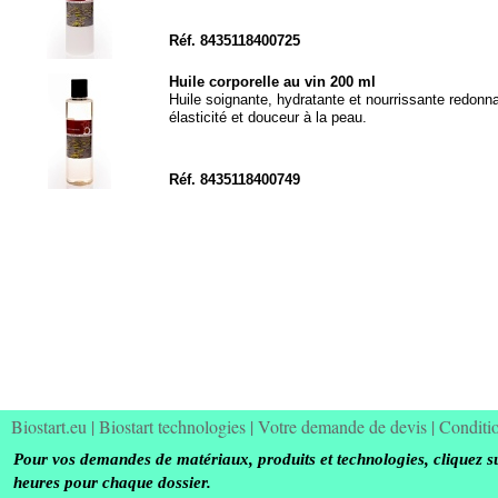
Réf. 8435118400725
Huile corporelle au vin 200 ml
Huile soignante, hydratante et nourrissante redonn
élasticité et douceur à la peau.
Réf. 8435118400749
Biostart.eu
|
Biostart technologies
|
Votre demande de devis
|
Conditi
Pour vos demandes de matériaux, produits et technologies, cliquez s
heures pour chaque dossier.