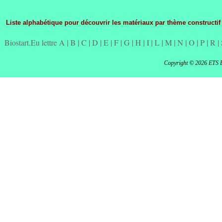
Liste alphabétique pour découvrir les matériaux par thème constructif
Biostart.Eu lettre A
|
B
|
C
|
D
|
E
|
F
|
G
|
H
|
I
|
L
|
M
|
N
|
O
|
P
|
R
|
Copyright © 2026 ETS 