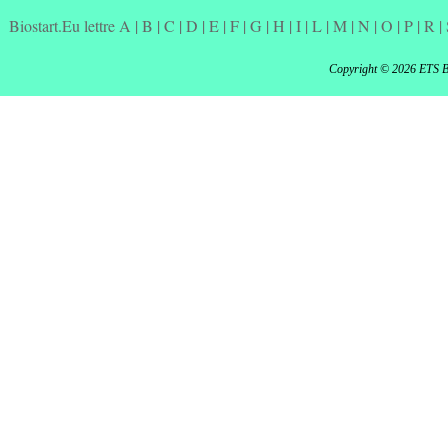
Biostart.Eu lettre A
|
B
|
C
|
D
|
E
|
F
|
G
|
H
|
I
|
L
|
M
|
N
|
O
|
P
|
R
|
Copyright © 2026 ETS 