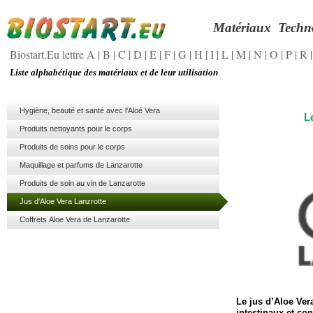
Matériaux
Techn
Biostart.Eu lettre A
|
B
|
C
|
D
|
E
|
F
|
G
|
H
|
I
|
L
|
M
|
N
|
O
|
P
|
R
Liste alphabétique des matériaux et de leur utilisation
Hygiène, beauté et santé avec l'Aloé Vera
L
Produits nettoyants pour le corps
Produits de soins pour le corps
Maquillage et parfums de Lanzarotte
Produits de soin au vin de Lanzarotte
Jus d'Aloe Vera Lanzrotte
Coffrets Aloe Vera de Lanzarotte
Le jus d’Aloe Vera
intestinaux et con