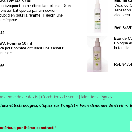
Eau de C
AYA Femme 50 ml
L’eau de C
 évoquant un air étincelant et frais. Son
sensation 
sensuel fait que ce parfum devient
aloe vera
quotidien pour la femme. Il décrit une
t élégante.
Réf. 8435
442
Eau de Co
Cologne es
AYA Homme 50 ml
la famille.
era pour homme diffusant une senteur
intense.
Réf. 8435
466
re demande de devis
|
Conditions de vente
|
Mentions légales
its et technologies, cliquez sur l’onglet « Votre demande de devis ». 
matériaux par thème constructif