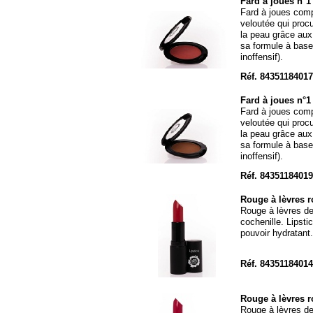
Fard à joues n°1
Fard à joues compa
veloutée qui procu
la peau grâce aux 
sa formule à base 
inoffensif).
Réf. 8435118401
Fard à joues n°1
Fard à joues compa
veloutée qui procu
la peau grâce aux 
sa formule à base 
inoffensif).
Réf. 8435118401
Rouge à lèvres 
Rouge à lèvres de
cochenille. Lipsti
pouvoir hydratant.
Réf. 8435118401
Rouge à lèvres r
Rouge à lèvres de