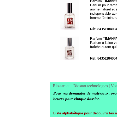
Parfum TIMANF
Parfum pour femme
arôme naturel et 
indispensable au 
femme féminine e
Réf. 8435118400
Parfum TIMANF
Parfum à l’aloe v
fraîche autant qu’
Réf. 8435118400
Biostart.eu
|
Biostart technologies
|
Vot
Pour vos demandes de matériaux, produ
heures pour chaque dossier.
Liste alphabétique pour découvrir les 