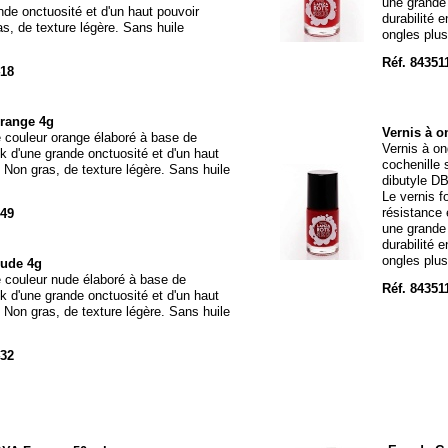
une grande
nde onctuosité et d'un haut pouvoir
durabilité e
s, de texture légère. Sans huile
ongles plus
Réf. 84351
418
orange 4g
Vernis à o
 couleur orange élaboré à base de
Vernis à on
ck d'une grande onctuosité et d'un haut
cochenille
 Non gras, de texture légère. Sans huile
dibutyle D
Le vernis f
résistance e
449
une grande
durabilité e
ongles plus
nude 4g
 couleur nude élaboré à base de
Réf. 84351
ck d'une grande onctuosité et d'un haut
 Non gras, de texture légère. Sans huile
432