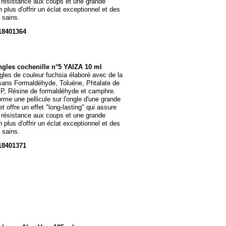
 résistance aux coups et une grande
n plus d'offrir un éclat exceptionnel et des
 sains.
18401364
ngles cochenille n°5 YAIZA 10 ml
gles de couleur fuchsia élaboré avec de la
 sans Formaldéhyde, Toluène, Phtalate de
BP, Résine de formaldéhyde et camphre.
orme une pellicule sur l'ongle d'une grande
t offre un effet "long-
lasting" qui assure
 résistance aux coups et une grande
n plus d'offrir un éclat exceptionnel et des
 sains.
18401371