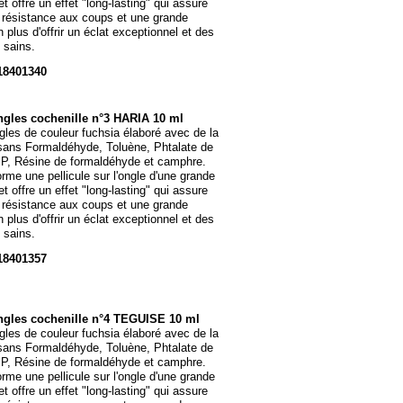
t offre un effet "long-
lasting" qui assure
 résistance aux coups et une grande
n plus d'offrir un éclat exceptionnel et des
 sains.
18401340
ngles cochenille n°3 HARIA 10 ml
gles de couleur fuchsia élaboré avec de la
 sans Formaldéhyde, Toluène, Phtalate de
BP, Résine de formaldéhyde et camphre.
orme une pellicule sur l'ongle d'une grande
t offre un effet "long-
lasting" qui assure
 résistance aux coups et une grande
n plus d'offrir un éclat exceptionnel et des
 sains.
18401357
ngles cochenille n°4 TEGUISE 10 ml
gles de couleur fuchsia élaboré avec de la
 sans Formaldéhyde, Toluène, Phtalate de
BP, Résine de formaldéhyde et camphre.
orme une pellicule sur l'ongle d'une grande
t offre un effet "long-
lasting" qui assure