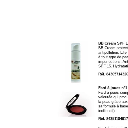
BB Cream SPF 1
BB Cream protectr
antipollution. Ell
à tout type de pe
imperfections. Ant
SPF 15. Hydratati
Réf. 8436571432
Fard à joues n°1
Fard à joues compa
veloutée qui procu
la peau grâce aux 
sa formule à base 
inoffensif).
Réf. 8435118401