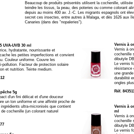
Beaucoup de produits présentés utilisent la cochenille, utilisée
teindre les tissus, la peau, des poteries ou comme colorant ali
depuis au moins 400 av. J.-
C. Les migrants espagnols ont éle
secret ces insectes, entre autres à Malaga, et dès 1626 aux îl
Canaries (dans des "nopaleries").
Vernis à o
5 UVA-
UVB 30 ml
Vernis à on
ice, hydratante, nourrissante et
cochenille
e cache les petites imperfections et convient
dibutyle D
au. Couleur uniforme. Couvre les
Le vernis f
i-
pollution. Facteur de protection solaire
résistance e
on et nutrition. Teinte medium.
une grande
612
durabilité e
ongles plus
Réf. 84351
 pêche 5g
ct d'un fini délicat et d'une douceur
re un ton uniforme et une affinité proche de
ingrédients ultra-
micronisés que contient
Vernis à 
de cochenille (un colorant naturel
ml
Vernis à on
cochenille
777
dibutyle D
Le vernis f