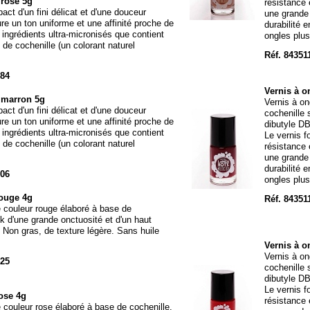
 rose 5g
résistance e
ct d'un fini délicat et d'une douceur
une grande
re un ton uniforme et une affinité proche de
durabilité e
ingrédients ultra-
micronisés que contient
ongles plus
de cochenille (un colorant naturel
Réf. 84351
784
Vernis à o
 marron 5g
Vernis à on
ct d'un fini délicat et d'une douceur
cochenille
re un ton uniforme et une affinité proche de
dibutyle D
ingrédients ultra-
micronisés que contient
Le vernis f
de cochenille (un colorant naturel
résistance e
une grande
durabilité e
906
ongles plus
rouge 4g
Réf. 84351
 couleur rouge élaboré à base de
ck d'une grande onctuosité et d'un haut
 Non gras, de texture légère. Sans huile
Vernis à o
Vernis à on
425
cochenille
dibutyle D
Le vernis f
ose 4g
résistance e
 couleur rose élaboré à base de cochenille.