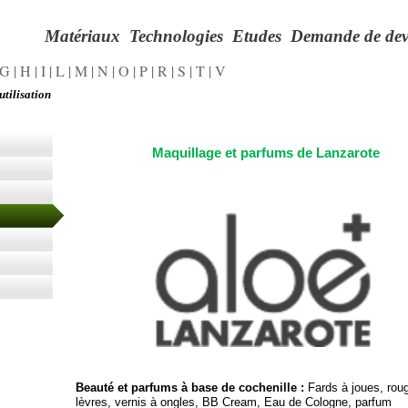
Matériaux
Technologies
Etudes
Demande de dev
G
|
H
|
I
|
L
|
M
|
N
|
O
|
P
|
R
|
S
|
T
|
V
utilisation
Maquillage et parfums de Lanzarote
Beauté et parfums à base de cochenille :
Fards à joues, rou
lèvres, vernis à ongles, BB Cream, Eau de Cologne, parfum