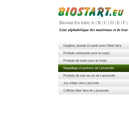
Biostart.Eu lettre A
|
B
|
C
|
D
|
E
|
F
|
Liste alphabétique des matériaux et de leur 
Hygiène, beauté et santé avec l'Aloé Vera
Produits nettoyants pour le corps
Produits de soins pour le corps
Maquillage et parfums de Lanzarotte
Produits de soin au vin de Lanzarotte
Jus d'Aloe Vera Lanzrotte
Coffrets Aloe Vera de Lanzarotte