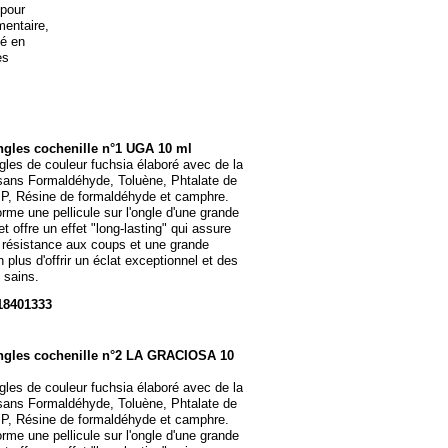
 pour
mentaire,
vé en
es
ngles cochenille n°1 UGA 10 ml
gles de couleur fuchsia élaboré avec de la
 sans Formaldéhyde, Toluène, Phtalate de
BP, Résine de formaldéhyde et camphre.
orme une pellicule sur l'ongle d'une grande
t offre un effet "long-
lasting" qui assure
 résistance aux coups et une grande
n plus d'offrir un éclat exceptionnel et des
 sains.
18401333
ongles cochenille n°2 LA GRACIOSA 10
gles de couleur fuchsia élaboré avec de la
 sans Formaldéhyde, Toluène, Phtalate de
BP, Résine de formaldéhyde et camphre.
orme une pellicule sur l'ongle d'une grande