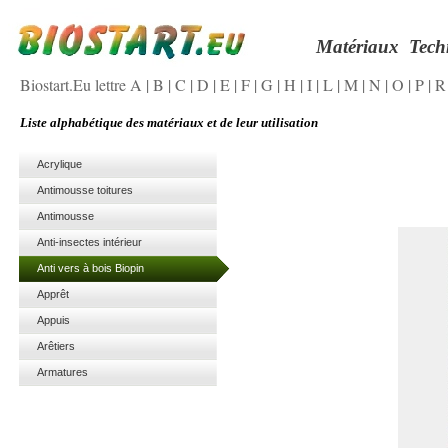
Matériaux
Tech
Biostart.Eu lettre A
|
B
|
C
|
D
|
E
|
F
|
G
|
H
|
I
|
L
|
M
|
N
|
O
|
P
|
Liste alphabétique des matériaux et de leur utilisation
Acrylique
Antimousse toitures
Antimousse
Anti-insectes intérieur
Anti vers à bois Biopin
Apprêt
Appuis
Arêtiers
Armatures