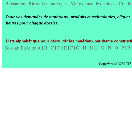
Biostart.eu
|
Biostart technologies
|
Votre demande de devis
|
Condit
Pour vos demandes de matériaux, produits et technologies, cliquez 
heures pour chaque dossier.
Liste alphabétique pour découvrir les matériaux par thème constructi
Biostart.Eu lettre A
|
B
|
C
|
D
|
E
|
F
|
G
|
H
|
I
|
L
|
M
|
N
|
O
|
P
|
R
Copyright © 2026 ETS