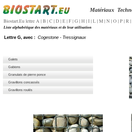
Matériaux
Techn
Biostart.Eu lettre A
|
B
|
C
|
D
|
E
|
F
|
G
|
H
|
I
|
L
|
M
|
N
|
O
|
P
|
R
Liste alphabétique des matériaux et de leur utilisation
Lettre G, avec :
Cogestone -
Tressignaux
Galets
Gabions
Granulats de pierre ponce
Gravillons concassés
Gravillons roulés