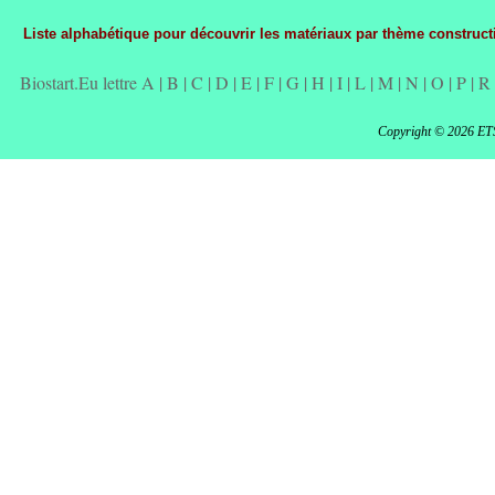
Liste alphabétique pour découvrir les matériaux par thème constructi
Biostart.Eu lettre A
|
B
|
C
|
D
|
E
|
F
|
G
|
H
|
I
|
L
|
M
|
N
|
O
|
P
|
R
Copyright © 2026 ET