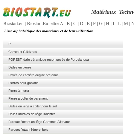
Matériaux
Techn
Biostart.eu
|
Biostart.Eu lettre A
|
B
|
C
|
D
|
E
|
F
|
G
|
H
|
I
|
L
|
M
|
Liste alphabétique des matériaux et de leur utilisation
R
Carreaux Gillaizeau
FOREST, dalle céramique recomposée de Porcelanosa
Dalles en pierre
Pavés de carrière origine bretonne
Pierres pour gabions
Pierre à muret
Pierre à coller de parement
Dalles en liège à coller pour le sol
Dalles murales de liège isolantes
Parquet flottant en liège Gammes Alienatur
Parquet flottant liège et bois