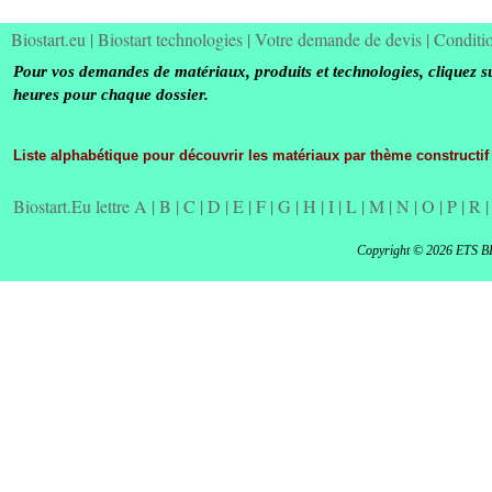
Biostart.eu
|
Biostart technologies
|
Votre demande de devis
|
Conditi
Pour vos demandes de matériaux, produits et technologies, cliquez s
heures pour chaque dossier.
Liste alphabétique pour découvrir les matériaux par thème constructif
Biostart.Eu lettre A
|
B
|
C
|
D
|
E
|
F
|
G
|
H
|
I
|
L
|
M
|
N
|
O
|
P
|
R
Copyright © 2026 ETS B