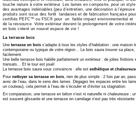
touche nature à votre extérieur. Les lames en composite, pour un styl
des avantages indéniables (peu d’entretien, une décoration à l’épreu
produits sont
issus des forêt landaises
et de
fabrication française
pour
certifiés PEFC™ ou FSC®
pour un faible impact environnemental et l
de la ressource.
Votre extérieur devient le prolongement de votre intér
en bois créent un nouvel espace de vie !
La terrasse bois
Une
terrasse en bois
s’adapte à tous les styles d’habitation : une maison tr
contemporaine ou typique de votre région… Le bois saura trouver sa place, 
facilement.
Une belle terrasse bois habille parfaitement un extérieur : de jolies finitions
transats… Et le tour est joué!
La terrasse bois saura vous convaincre : elle est
esthétique et chaleureus
Pour
nettoyer sa terrasse en bois
, rien de plus simple : 2 fois par an, pas
avec de l’eau, dans le sens des lames. Dégagez les espaces entre les lam
un couteau), cela permet à l’eau de s’écouler et d’éviter sa stagnation.
En comparaison, une terrasse en béton n’est ni naturelle ni chaleureuse ; un
est souvent glissante et une terrasse en carrelage n’est pas très résistante